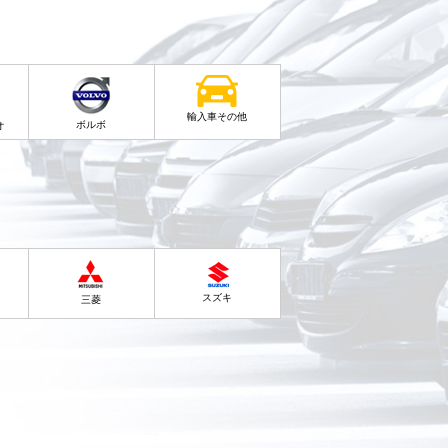
輸入車その他
ボルボ
オ
スズキ
三菱