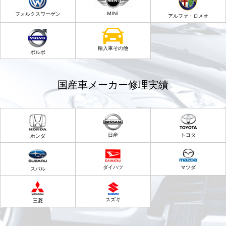
MINI
フォルクスワーゲン
アルファ・ロメオ
輸入車その他
ボルボ
国産車メーカー修理実績
日産
トヨタ
ホンダ
ダイハツ
マツダ
スバル
スズキ
三菱