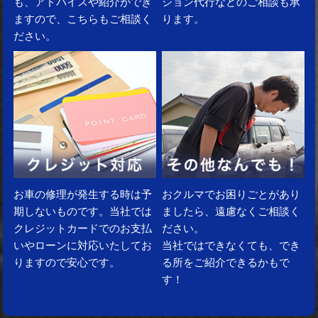
も、アドバイスや紹介ができ
ション代行などのご相談も承
ますので、こちらもご相談く
ります。
ださい。
お車の修理が発生する時は予
おクルマでお困りごとがあり
期しないものです。当社では
ましたら、遠慮なくご相談く
クレジットカードでのお支払
ださい。
いやローンに対応いたしてお
当社ではできなくても、でき
りますので安心です。
る所をご紹介できるかもで
す！