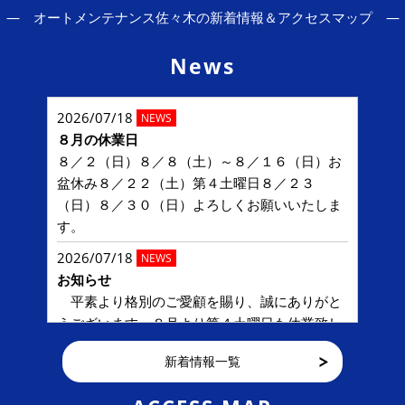
― オートメンテナンス佐々木の新着情報＆アクセスマップ ―
News
2026/07/18
NEWS
８月の休業日
８／２（日）８／８（土）～８／１６（日）お
盆休み８／２２（土）第４土曜日８／２３
（日）８／３０（日）よろしくお願いいたしま
す。
2026/07/18
NEWS
お知らせ
平素より格別のご愛顧を賜り、誠にありがと
うございます。８月より第４土曜日も休業致し
ます。皆様にはご迷惑をおかけ致しますが、こ
新着情報一覧
れか...
2026/07/13
NEWS