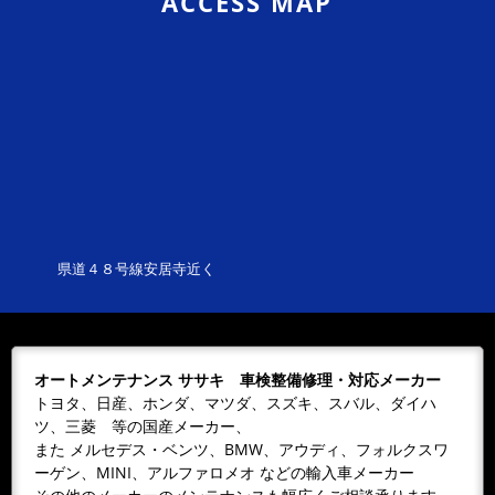
ACCESS MAP
７月の休業日
７／５（日）７／１１（土）第二土曜日７／１
２（日）７／１９（日）７／２０（月）海の日
７／２６（日）
2026/06/03
NEWS
６月の休業日
5月の休業日掲載するのを忘れてしまいました
(・.・;)申し訳ございません。６／７（日）６／
１３（土）第二土曜日６／１４（日）６／２...
県道４８号線安居寺近く
2026/04/03
NEWS
４月の休業日
４／５（日）４／１１（土）４／１２（日）４
／１９（日）４／２６（日）４／２９（水）～
オートメンテナンス ササキ 車検整備修理・対応メーカー
５／６（水）ゴールデンウイークよろしくお願
トヨタ、日産、ホンダ、マツダ、スズキ、スバル、ダイハ
いい...
ツ、三菱 等の国産メーカー、
また メルセデス・ベンツ、BMW、アウディ、フォルクスワ
2026/02/28
NEWS
ーゲン、MINI、アルファロメオ などの輸入車メーカー
３月の休業日