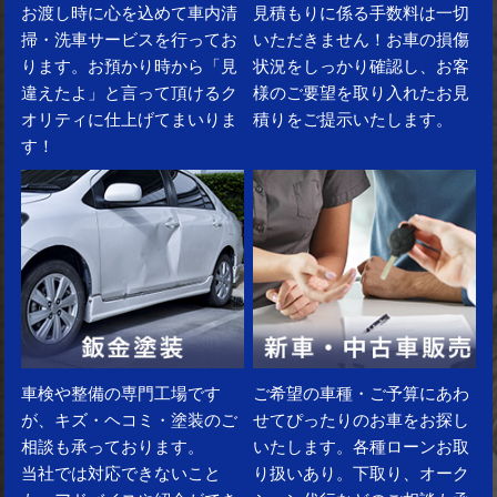
お渡し時に心を込めて車内清
見積もりに係る手数料は一切
掃・洗車サービスを行ってお
いただきません！お車の損傷
ります。お預かり時から「見
状況をしっかり確認し、お客
違えたよ」と言って頂けるク
様のご要望を取り入れたお見
オリティに仕上げてまいりま
積りをご提示いたします。
す！
車検や整備の専門工場です
ご希望の車種・ご予算にあわ
が、キズ・ヘコミ・塗装のご
せてぴったりのお車をお探し
相談も承っております。
いたします。各種ローンお取
当社では対応できないこと
り扱いあり。下取り、オーク