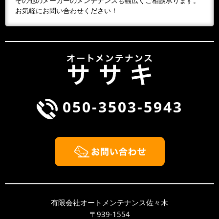
その他のメーカーのメンテナンスも幅広くご相談承ります。
３／１（日）３／８（日）３／１４（土）第二
お気軽にお問い合わせください！
土曜日３／１５（日）３／２０（金、祭日）春
分の日３／２２（日）３／２９（日）よろしく
お願...
2026/02/02
NEWS
２月の休業日
２／１（日）２／８（日）２／１１（水 祭
日）建国記念日２／１４（土）第二土曜日２／
050-3503-5943
１５（日）２／２３（日）２／２３（月、祭
日）天皇...
2026/01/09
NEWS
１月の休業日
１／１～１／４ 年始お休み１／１０（土）第
二土曜日１／１１（日）１／１２（月、祭日）
成人の日１／１８（日）１／２５（日）本年も
よろ...
有限会社オートメンテナンス佐々木
2025/12/03
NEWS
〒939-1554