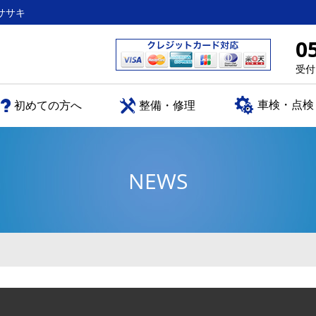
ササキ
0
受付
車検・点検
初めての方へ
整備・修理
NEWS