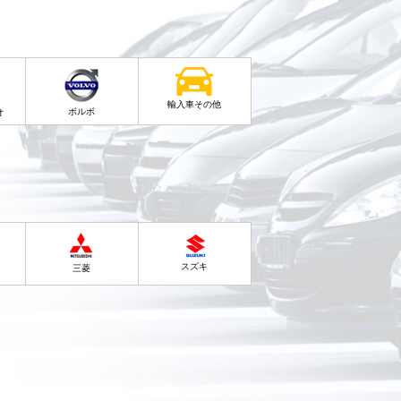
輸入車その他
ボルボ
オ
スズキ
三菱