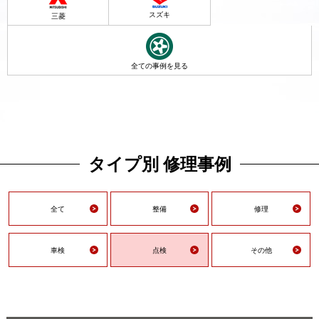
スズキ
三菱
全ての事例を見る
タイプ別 修理事例
全て
整備
修理
車検
点検
その他