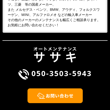
いい...
ツ、三菱 等の国産メーカー、
また メルセデス・ベンツ、BMW、アウディ、フォルクスワ
2026/02/28
NEWS
ーゲン、MINI、アルファロメオ などの輸入車メーカー
３月の休業日
その他のメーカーのメンテナンスも幅広くご相談承ります。
３／１（日）３／８（日）３／１４（土）第二
お気軽にお問い合わせください！
土曜日３／１５（日）３／２０（金、祭日）春
分の日３／２２（日）３／２９（日）よろしく
お願...
2026/02/02
NEWS
２月の休業日
２／１（日）２／８（日）２／１１（水 祭
日）建国記念日２／１４（土）第二土曜日２／
050-3503-5943
１５（日）２／２３（日）２／２３（月、祭
日）天皇...
2026/01/09
NEWS
１月の休業日
１／１～１／４ 年始お休み１／１０（土）第
二土曜日１／１１（日）１／１２（月、祭日）
成人の日１／１８（日）１／２５（日）本年も