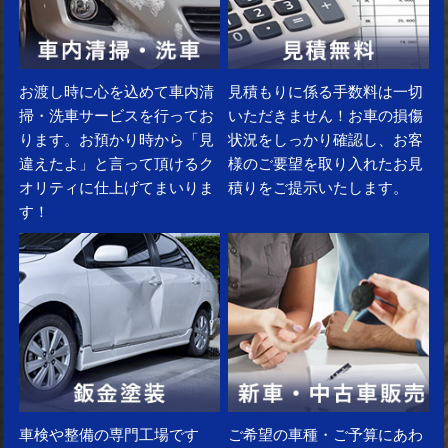
お渡し時に心を込めて車内清
見積もりに係る手数料は一切
掃・洗車サービスを行ってお
いただきません！お車の損傷
ります。お預かり時から「見
状況をしっかり確認し、お客
違えたよ」と言って頂けるク
様のご要望を取り入れたお見
オリティに仕上げてまいりま
積りをご提示いたします。
す！
車検や整備の専門工場です
ご希望の車種・ご予算にあわ