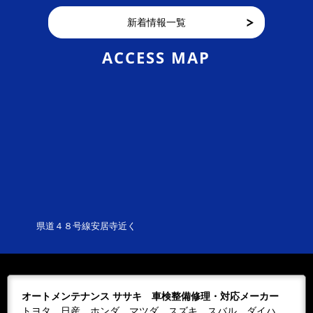
ます。皆様にはご迷惑をおかけ致しますが、こ
新着情報一覧
れか...
2026/07/13
NEWS
ACCESS MAP
７月の休業日
７／５（日）７／１１（土）第二土曜日７／１
２（日）７／１９（日）７／２０（月）海の日
７／２６（日）
2026/06/03
NEWS
６月の休業日
5月の休業日掲載するのを忘れてしまいました
(・.・;)申し訳ございません。６／７（日）６／
１３（土）第二土曜日６／１４（日）６／２...
県道４８号線安居寺近く
2026/04/03
NEWS
４月の休業日
４／５（日）４／１１（土）４／１２（日）４
／１９（日）４／２６（日）４／２９（水）～
オートメンテナンス ササキ 車検整備修理・対応メーカー
５／６（水）ゴールデンウイークよろしくお願
トヨタ、日産、ホンダ、マツダ、スズキ、スバル、ダイハ