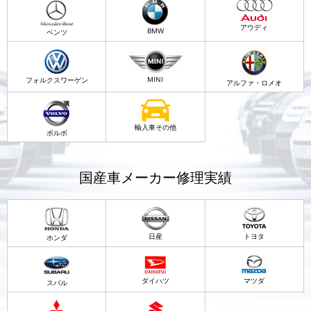
アウディ
BMW
ベンツ
MINI
フォルクスワーゲン
アルファ・ロメオ
輸入車その他
ボルボ
国産車メーカー修理実績
日産
トヨタ
ホンダ
ダイハツ
マツダ
スバル