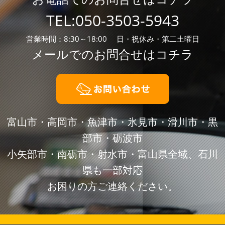
TEL:
050-3503-5943
営業時間：8:30～18:00 日・祝休み・第二土曜日
メールでのお問合せはコチラ
富山市・高岡市・魚津市・氷見市・滑川市・黒
部市・砺波市
小矢部市・南砺市・射水市・富山県全域、石川
県も一部対応
お困りの方ご連絡ください。